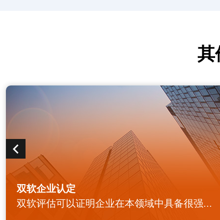
其
双软企业认定
双软评估可以证明企业在本领域中具备很强...